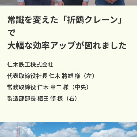
常識を変えた「折鶴クレーン」
で
大幅な効率アップが図れました
仁木鉄工株式会社
代表取締役社長 仁木 將雄 様（左）
常務取締役 仁木 章二 様（中央）
製造部部長 植田 修 様（右）