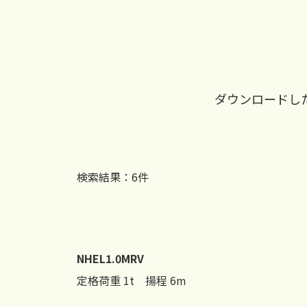
ダウンロードし
検索結果：
6
件
NHEL1.0MRV
定格荷重 1t 揚程 6m