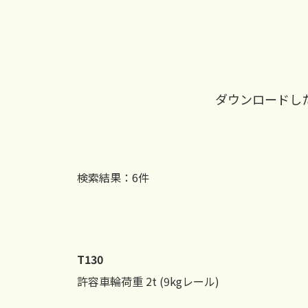
ダウンロードし
検索結果：
6
件
T130
許容車輪荷重 2t (9kgレール)